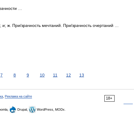
/зрачности …
; и; ж. При/зрачность мечтаний. При/зрачность очертаний …
7
8
9
10
11
12
13
ка
,
Реклама на сайте
18+
omla,
Drupal,
WordPress, MODx.