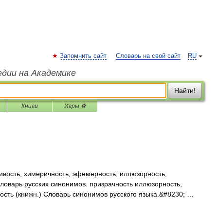
Запомнить сайт
Словарь на свой сайт
RU
едии на Академике
Найти!
Книги
Игры ⚽
вость, химеричность, эфемерность, иллюзорность,
Словарь русских синонимов. призрачность иллюзорность,
ость (книжн.) Словарь синонимов русского языка.&#8230; …