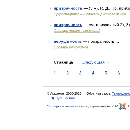
призрачность
— (3 ж), Р., Д., Пр. при
8
Орфографический словарь русского языка
призрачность
— см. призрачный 2), 3)
9
Словарь многих выражений
нерушимость
— призрачность …
10
Словарь антонимов
Страницы
Следующая
→
1
2
3
4
5
6
© Академик, 2000-2026
Обратная связь:
Техподдерж
👣 Путешествия
Экспорт словарей на сайты
, сделанные на PHP,
Jo