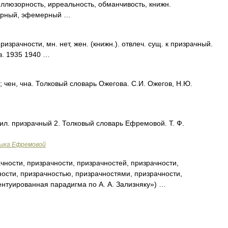
зорность, ирреальность, обманчивость, книжн.
рный, эфемерный …
рачности, мн. нет, жен. (книжн.). отвлеч. сущ. к призрачный.
в. 1935 1940 …
чен, чна. Толковый словарь Ожегова. С.И. Ожегов, Н.Ю.
рил. призрачный 2. Толковый словарь Ефремовой. Т. Ф.
зыка Ефремовой
чности, призрачности, призрачностей, призрачности,
ности, призрачностью, призрачностями, призрачности,
ентуированная парадигма по А. А. Зализняку») …