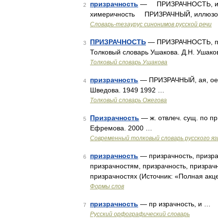
призрачность
— ПРИЗРАЧНОСТЬ, иллю
2
химеричность ПРИЗРАЧНЫЙ, иллюзо
Словарь-тезаурус синонимов русской речи
ПРИЗРАЧНОСТЬ
— ПРИЗРАЧНОСТЬ, приз
3
Толковый словарь Ушакова. Д.Н. Ушако
Толковый словарь Ушакова
призрачность
— ПРИЗРАЧНЫЙ, ая, ое; 
4
Шведова. 1949 1992 …
Толковый словарь Ожегова
Призрачность
— ж. отвлеч. сущ. по п
5
Ефремова. 2000 …
Современный толковый словарь русского я
призрачность
— призрачность, призра
6
призрачностям, призрачность, призрач
призрачностях (Источник: «Полная акц
Формы слов
призрачность
— пр израчность, и …
7
Русский орфографический словарь