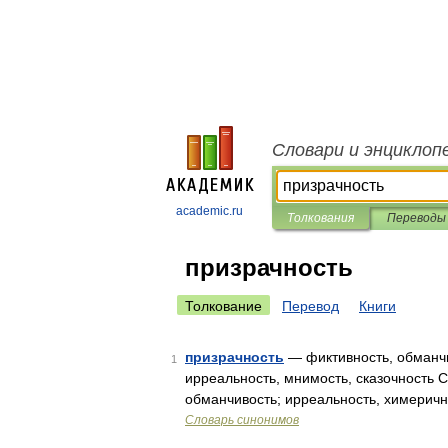
Словари и энциклоп
academic.ru
Толкования
Переводы
призрачность
Толкование
Перевод
Книги
призрачность
— фиктивность, обманчи
1
ирреальность, мнимость, сказочность 
обманчивость; ирреальность, химеричн
Словарь синонимов